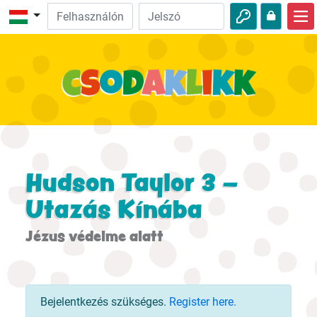
Kezdőlap
Bibliai felfedezés
Videók
Hallgasd meg!
Természet
Hudson Taylor 3 –
Kalandjáték
Utazás Kínába
Ügyeskedj!
Jézus védelme alatt
Bejelentkezés szükséges.
Register here.