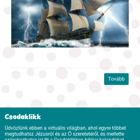
z
ézus
kran
 felé,
angtól
an.
Tovább
Csodaklikk
Üdvözlünk ebben a virtuális világban, ahol egyre többet
megtudhatsz Jézusról és az Ő szeretetéről, és mellette
szórakozhatsz is! Itt a Csodaklikken bibliai kalandokat,