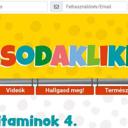
Videók
Hallgasd meg!
Termész
itaminok 4.