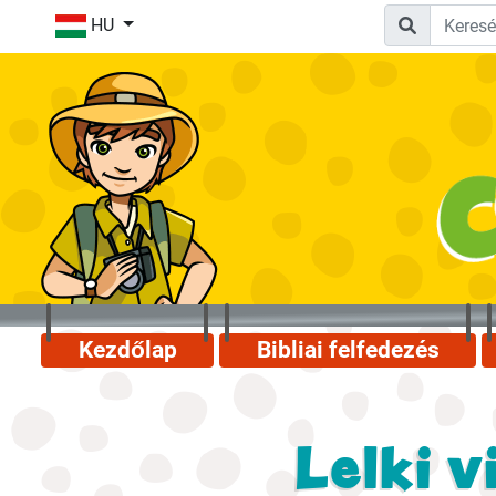
HU
Kezdőlap
Bibliai felfedezés
Lelki v