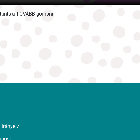
kattints a TOVÁBB gombra!
k
m
 irányelv
 most.