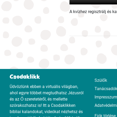
A kvízhez regisztrálj és 
Csodaklikk
Szülők
Üdvözlünk ebben a virtuális világban,
Tanácsadó
ahol egyre többet megtudhatsz Jézusról
Impresszu
és az Ő szeretetéről, és mellette
szórakozhatsz is! Itt a Csodaklikken
Adatvédelmi
bibliai kalandokat, videókat nézhetsz és
Fiók törlése