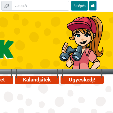
Belépés
et
Kalandjáték
Ügyeskedj!