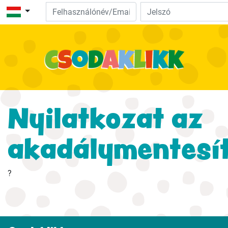
Kezdőlap
Bibliai felfedezés
Videók
Hallgasd meg!
Nyilatkozat az
Természet
akadálymentesít
Kalandjáték
Ügyeskedj!
?