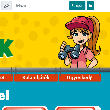
Belépés
et
Kalandjáték
Ügyeskedj!
el