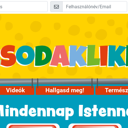
Videók
Hallgasd meg!
Termész
indennap Istenn