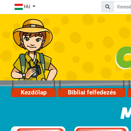
HU
Kezdőlap
Bibliai felfedezés
M