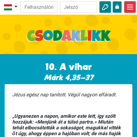
Kezdőlap
Bibliai felfedezés
Videók
Hallgasd meg!
10. A vihar
Természet
Márk 4,35–37
Kalandjáték
Jézus egész nap tanított. Végül nagyon elfáradt.
Ügyeskedj!
„Ugyanezen a napon, amikor este lett, így szólt
hozzájuk: «Menjünk át a túlsó partra.» Miután
tehát elbocsátották a sokaságot, magukkal vitték
őt úgy, ahogy éppen a hajóban volt; de más hajók