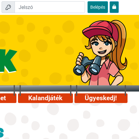
Belépés
et
Kalandjáték
Ügyeskedj!
s