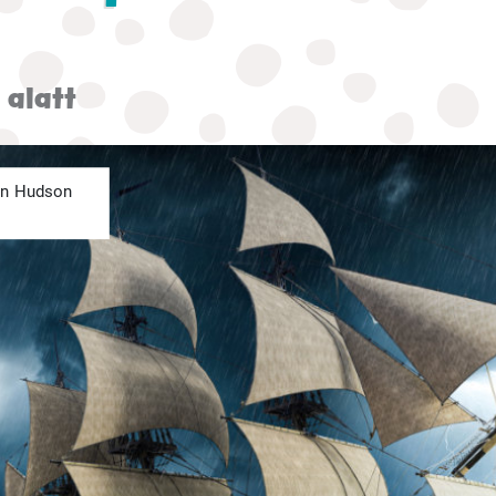
 alatt
én Hudson